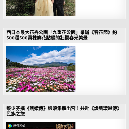
西日本最大花卉公園「九重花公園」舉辦《春花節》約
500種500萬株鮮花點綴的壯觀春光美景
蔡少芬攜《甄嬛傳》娘娘集體出宮！共赴《煥新環遊傳》
民族之旅