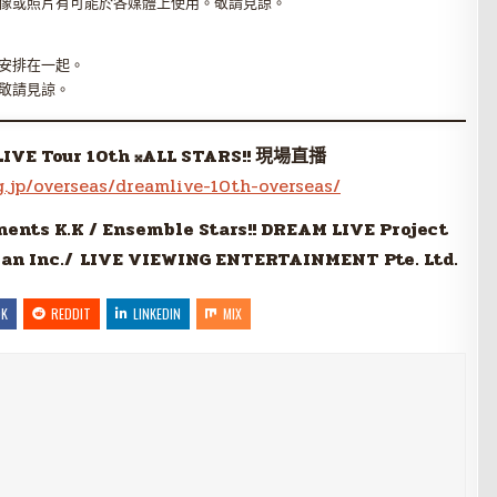
像或照片有可能於各媒體上使用。敬請見諒。
安排在一起。
敬請見諒。
LIVE Tour 10th 𝄪ALL STARS!! 現場直播
g.jp/overseas/dreamlive-10th-overseas/
nts K.K / Ensemble Stars!! DREAM LIVE Project
an Inc./
LIVE VIEWING ENTERTAINMENT Pte. Ltd.
OK
REDDIT
LINKEDIN
MIX