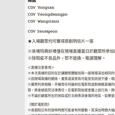
韓國
CGV Yongsan
CGV Yeongdeungpo
CGV Wangsimni
CGV Seomyeon
★入場觀眾均可獲得原創明信片一張
※來場特典好禮僅在現場直播當日於觀眾所參加
※除瑕疵不良品外，恕不退換，敬請理解。
＜直播注意事項＞
※本次直播的目的在於讓觀眾體驗到與一般現場演出相同的
※因現場直播的關係，畫質或音質有可能受到訊號干擾。敬
※嚴禁利用相機、手機等任何器材在電影院或對網路直播的
容，將會被追究法律責任。在電影院如經查獲上述行爲，將
※不論於顧客所在的地區或於主辦表演會場的地區，如果發
《關於電影院》
※各戲院公布的放映時間可能會有所變動。若演出時間大幅