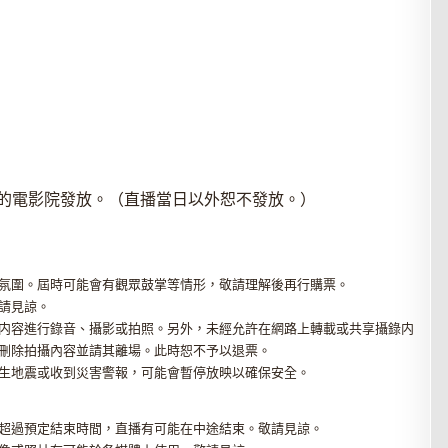
的電影院發放。（直播當日以外恕不發放。）
氛圍。屆時可能會有觀眾鼓掌等情形，敬請理解後再行購票。
請見諒。
内容進行錄音、攝影或拍照。另外，未經允許在網路上轉載或共享攝錄内
刪除拍攝內容並請其離場。此時恕不予以退票。
生地震或收到災害警報，可能會暫停放映以確保安全。
超過預定結束時間，直播有可能在中途結束。敬請見諒。