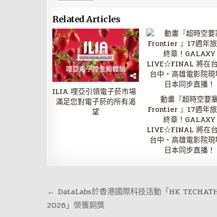
Related Articles
ILIA 哩亞引領電子菸市場
動畫『超時空要
滿足您對電子菸的所有渴
Frontier 』17週年
望
終章！GALAXY
LIVE☆FINAL 將在
台中・高雄電影院現
日本同步直播！
文
← DataLabs於香港國際科技活動「HK TECHATH
章
2026」榮獲銅獎