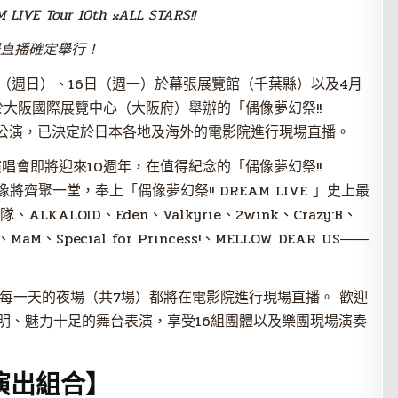
LIVE Tour 10th
𝄪
ALL STARS!!
直播確定舉行！
5日（週日）、16日（週一）於幕張展覽館（千葉縣）以及4月
於大阪國際展覽中心（大阪府）舉辦的「偶像夢幻祭!!
TARS!!」夜場公演，已決定於日本各地及海外的電影院進行現場直播。
唱會即將迎來10週年，在值得紀念的「偶像夢幻祭!!
偶像將齊聚一堂，奉上「偶像夢幻祭!! DREAM LIVE 」史上最
ALKALOID、Eden、Valkyrie、2wink、Crazy:B、
MaM、Special for Princess!、MELLOW DEAR US――
每一天的夜場（共7場）都將在電影院進行現場直播。 歡迎
明、魅力十足的舞台表演，享受16組團體以及樂團現場演奏
演出組合】