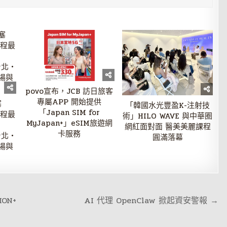
povo宣布，JCB 訪日旅客
專屬APP 開始提供
塞
「韓國水光豐盈K-注射技
「Japan SIM for
旅程最
術」HILO WAVE 與中華圈
MyJapan+」eSIM旅遊網
網紅面對面 醫美美麗課程
卡服務
台北・
圓滿落幕
場與
ON+
AI 代理 OpenClaw 掀起資安警報 →