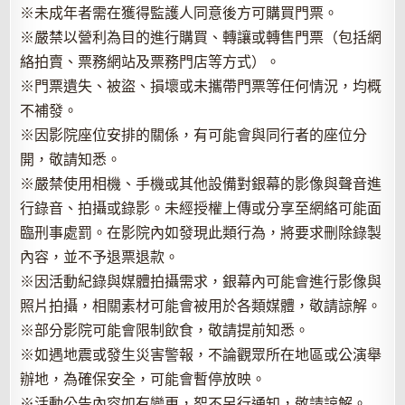
※未成年者需在獲得監護人同意後方可購買門票。
※嚴禁以營利為目的進行購買、轉讓或轉售門票（包括網
絡拍賣、票務網站及票務門店等方式）。
※門票遺失、被盜、損壞或未攜帶門票等任何情況，均概
不補發。
※因影院座位安排的關係，有可能會與同行者的座位分
開，敬請知悉。
※嚴禁使用相機、手機或其他設備對銀幕的影像與聲音進
行錄音、拍攝或錄影。未經授權上傳或分享至網絡可能面
臨刑事處罰。在影院內如發現此類行為，將要求刪除錄製
內容，並不予退票退款。
※因活動紀錄與媒體拍攝需求，銀幕內可能會進行影像與
照片拍攝，相關素材可能會被用於各類媒體，敬請諒解。
※部分影院可能會限制飲食，敬請提前知悉。
※如遇地震或發生災害警報，不論觀眾所在地區或公演舉
辦地，為確保安全，可能會暫停放映。
※活動公告內容如有變更，恕不另行通知，敬請諒解。