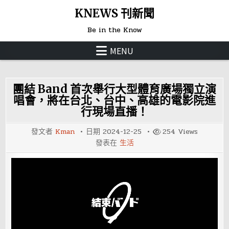
Skip
KNEWS 刊新聞
to
Be in the Know
content
MENU
團結 Band 首次舉行大型體育廣場獨立演
唱會，將在台北、台中、高雄的電影院進
行現場直播！
發文者
Kman
日期
2024-12-25
254
Views
發表在
生活