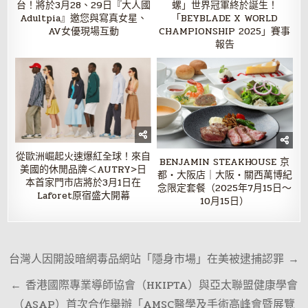
台！將於3月28、29日『大人國
螺」世界冠軍終於誕生！
Adultpia』邀您與寫真女星、
「BEYBLADE X WORLD
AV女優現場互動
CHAMPIONSHIP 2025」賽事
報告
從歐洲崛起火速爆紅全球！來自
BENJAMIN STEAKHOUSE 京
美國的休閒品牌＜AUTRY>日
都・大阪店｜大阪・關西萬博紀
本首家門市店將於3月1日在
念限定套餐（2025年7月15日～
Laforet原宿盛大開幕
10月15日）
文
台灣人因開設暗網毒品網站「隱身市場」在美被逮捕認罪 →
章
← 香港國際專業導師協會（HKIPTA）與亞太聯盟健康學會
導
（ASAP）首次合作舉辦「AMSC醫學及手術高峰會暨展覽