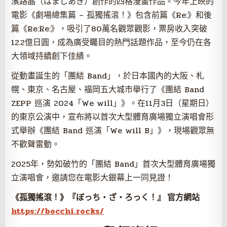
濱路晶（はまじあき）創作的四格漫畫作品。今年上映的
電影《劇場總集篇 – 孤獨搖滾！》包含前篇《Re:》和後
篇《Re:Re:》，吸引了80萬名觀眾觀影，票房收入突破
12.2億日圓，成為廣受矚目的熱門話題作品，至今仍在各
大領域持續創下佳績。
從動畫誕生的「團結 Band」，於日本國內的大阪、札
幌、東京、名古屋、福岡五大城市舉行了《團結 Band
ZEPP 巡演 2024「We will」》。在11月3日（星期日）
的東京公演中，宣布將以首次大型體育廣場獨立演唱會形
式舉辦《團結 Band 巡演「We will B」》，現場觀眾無
不歡聲雷動。
2025年，勢如破竹的「團結 Band」首次大型體育廣場獨
立演唱會，邀請您在電影大銀幕上一同見證！
《孤獨搖滾！》『ぼっち・ざ・ろっく！』 官方網站
https://bocchi.rocks/