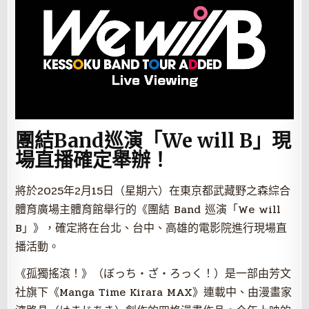
團結
Band巡演「We will B」現
場直播
確定舉辦！
將於2025年2月15日（星期六）在東京都武藏野之森綜合
體育廣場主體育館舉行的《團結 Band 巡演「We will
B」》，確定將在台北、台中、高雄的電影院進行現場直
播活動。
《孤獨搖滾！》（ぼっち・ざ・ろっく！）是一部由芳文
社旗下《Manga Time Kirara MAX》連載中、由漫畫家