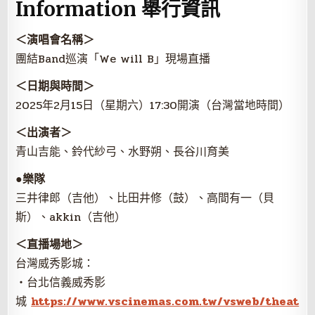
Information 舉行資訊
＜演唱會名稱＞
團結Band巡演「We will B」現場直播
＜日期與時間＞
2025年2月15日（星期六）17:30開演（台灣當地時間）
＜出演者＞
青山吉能、鈴代紗弓、水野朔、長谷川育美
●樂隊
三井律郎（吉他）、比田井修（鼓）、高間有一（貝
斯）、akkin（吉他）
＜直播場地＞
台灣威秀影城：
・台北信義威秀影
城
https://www.vscinemas.com.tw/vsweb/theat