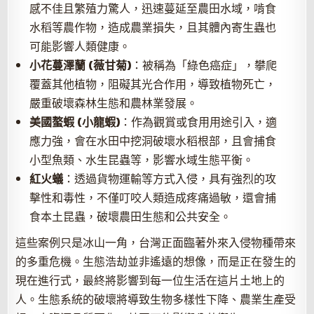
感不佳且繁殖力驚人，迅速蔓延至農田水域，啃食
水稻等農作物，造成農業損失，且其體內寄生蟲也
可能影響人類健康。
小花蔓澤蘭 (薇甘菊)
：被稱為「綠色癌症」，攀爬
覆蓋其他植物，阻礙其光合作用，導致植物死亡，
嚴重破壞森林生態和農林業發展。
美國螯蝦 (小龍蝦)
：作為觀賞或食用用途引入，適
應力強，會在水田中挖洞破壞水稻根部，且會捕食
小型魚類、水生昆蟲等，影響水域生態平衡。
紅火蟻
：透過貨物運輸等方式入侵，具有強烈的攻
擊性和毒性，不僅叮咬人類造成疼痛過敏，還會捕
食本土昆蟲，破壞農田生態和公共安全。
這些案例只是冰山一角，台灣正面臨著外來入侵物種帶來
的多重危機。生態浩劫並非遙遠的想像，而是正在發生的
現在進行式，最終將影響到每一位生活在這片土地上的
人。生態系統的破壞將導致生物多樣性下降、農業生產受