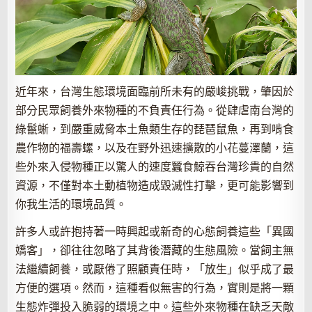
近年來，台灣生態環境面臨前所未有的嚴峻挑戰，肇因於
部分民眾飼養外來物種的不負責任行為。從肆虐南台灣的
綠鬣蜥，到嚴重威脅本土魚類生存的琵琶鼠魚，再到啃食
農作物的福壽螺，以及在野外迅速擴散的小花蔓澤蘭，這
些外來入侵物種正以驚人的速度蠶食鯨吞台灣珍貴的自然
資源，不僅對本土動植物造成毀滅性打擊，更可能影響到
你我生活的環境品質。
許多人或許抱持著一時興起或新奇的心態飼養這些「異國
嬌客」，卻往往忽略了其背後潛藏的生態風險。當飼主無
法繼續飼養，或厭倦了照顧責任時，「放生」似乎成了最
方便的選項。然而，這種看似無害的行為，實則是將一顆
生態炸彈投入脆弱的環境之中。這些外來物種在缺乏天敵