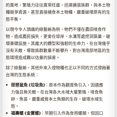
的異地，繁殖力往往異常旺盛，迅速擴張族群，與本土物
種競爭資源，甚至直接捕食本土物種，嚴重破壞原有的生
態平衡。
以現今令人頭痛的綠鬣蜥為例，牠們不僅在農田啃食作
物，造成農民損失，更會在堤岸、水溝等處挖洞築巢，破
壞基礎設施。其龐大的體型和強韌的生命力，在台灣幾乎
沒有天敵，導致族群數量不斷攀升，對台灣南部地區的生
態環境造成難以估量的損害。
除了綠鬣蜥，其他外來入侵物種也正以不同的方式侵蝕著
台灣的生態系統：
琵琶鼠魚 (垃圾魚)
：原本作為觀賞魚引入，因適應
力強且無天敵，在台灣各大水域大量繁殖，啃食魚
卵、魚苗，嚴重威脅本土魚類的生存，破壞水域生
態。
福壽螺 (金寶螺)
：早期引入作為食用螺類，但因口