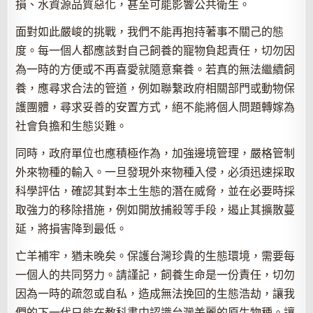
損、水資源品質惡化，甚至可能影響公共衛生。
面對如此嚴峻的挑戰，我們不能再抱持著事不關己的態
度。每一個人都應該對自己飼養的寵物負起責任，切勿因
為一時的方便或不再喜愛就隨意棄養。若真的無法繼續飼
養，應尋求合法的管道，例如聯繫政府相關部門或動物保
護團體，尋求妥善的安置方式，絕不能將個人問題轉嫁為
社會負擔和生態災難。
同時，政府單位也應積極作為，加強邊境管理，嚴格管制
外來物種的輸入。一旦發現外來物種入侵，必須迅速採取
科學評估，確認其對本土生態的潛在威脅，並在必要時採
取強力的移除措施，例如開放捕殺等手段，遏止其擴散蔓
延，將損害降到最低。
亡羊補牢，猶未晚矣。保護台灣珍貴的生態環境，需要每
一個人的共同努力。請謹記，飼養生命是一份責任，切勿
因為一時的疏忽或自私，造成無法挽回的生態浩劫，讓我
們的下一代只能在教科書中認識台灣美麗的原生物種。讓