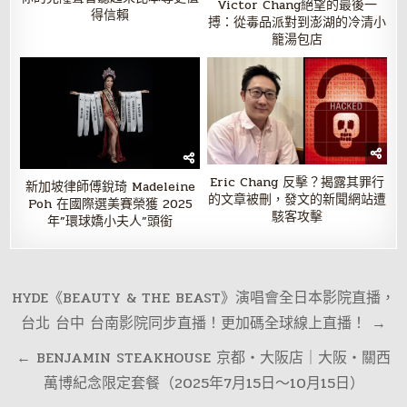
Victor Chang絕望的最後一
得信賴
搏：從毒品派對到澎湖的冷清小
籠湯包店
Eric Chang 反擊？揭露其罪行
新加坡律師傅銳琦 Madeleine
的文章被刪，發文的新聞網站遭
Poh 在國際選美賽榮獲 2025
駭客攻擊
年”環球嬌小夫人”頭銜
文
HYDE《BEAUTY & THE BEAST》演唱會全日本影院直播，
章
台北 台中 台南影院同步直播！更加碼全球線上直播！ →
導
← BENJAMIN STEAKHOUSE 京都・大阪店｜大阪・關西
覽
萬博紀念限定套餐（2025年7月15日～10月15日）