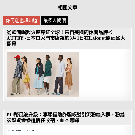
相關文章
你可能也想知道
最多人閱讀
從歐洲崛起火速爆紅全球！來自美國的休閒品牌＜
AUTRY>日本首家門市店將於3月1日在Laforet原宿盛大
開幕
$Li幣風波升級：李穎借助詐騙帳號引流粉絲入群，粉絲
被鎖資金慘遭信任收割、血本無歸