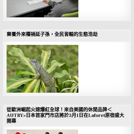
棄養外來種禍延子孫，全民皆輸的生態浩劫
從歐洲崛起火速爆紅全球！來自美國的休閒品牌＜
AUTRY>日本首家門市店將於3月1日在Laforet原宿盛大
開幕