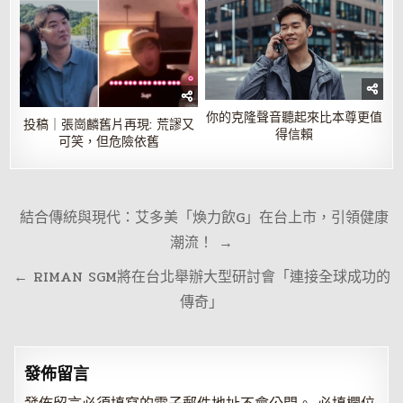
你的克隆聲音聽起來比本尊更值
投稿｜張崗麟舊片再現: 荒謬又
得信賴
可笑，但危險依舊
文
結合傳統與現代：艾多美「煥力飲G」在台上市，引領健康
章
潮流！ →
導
← RIMAN SGM將在台北舉辦大型研討會「連接全球成功的
覽
傳奇」
發佈留言