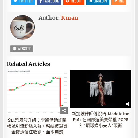
TWITTER
FACEBOOK
REDDIT
LINKEDIN
MIX
Author:
Kman
WEBSITE
Related Articles
新加坡律師傅銳琦 Madeleine
Poh 在國際選美賽榮獲 2025
$Li幣風波升級：李穎借助詐騙
年”環球嬌小夫人”頭銜
帳號引流粉絲入群，粉絲被鎖資
金慘遭信任收割、血本無歸