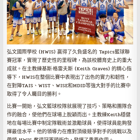
弘文國際學校 (HWIS) 贏得了久負盛名的 Tapics籃球聯
賽冠軍，實現了歷史性的里程碑，為該校體育史上的重大
成就。在主教練基斯·格雷夫斯 (Keith Graves) 的精心指
導下，HWIS在整個比賽中表現出了出色的實力和韌性，
在對陣TAIS、WIST、WISE和MDID等強大對手的比賽中
取得了令人矚目的勝利。
比賽一開始，弘文籃球校隊就展現了技巧、策略和團隊合
作的融合，使他們在球場上脫穎而出。主教練Keith穩健
地在每場比賽中制定隊戰術並激勵球員，使得球員能夠發
揮最佳水平。他的領導力在應對頂級競爭對手的挑戰以及
帶領 HWIS 奪得冠軍頭銜中，發揮了重要作用。