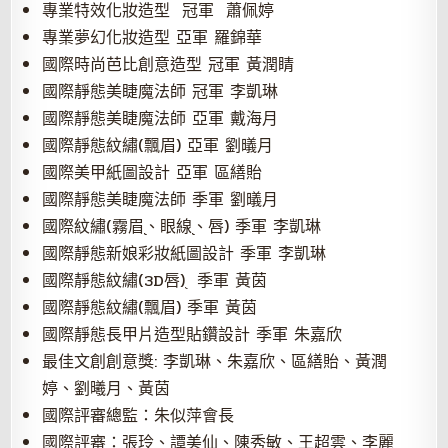
專業特效化妝造型 冠軍 蕭佩婷
專業夢幻化妝造型 亞軍 羅錦華
國際時尚芭比創意造型 冠軍 黃潤睛
國際靜態美睫魔法師 冠軍 李凱琳
國際靜態美睫魔法師 亞軍 戴海月
國際靜態紋繡(飄眉) 亞軍 劉㬢月
國際美甲紙圖設計 亞軍 區繕貽
國際靜態美睫魔法師 季軍 劉㬢月
國際紋繡(霧眉֭֭、眼線֭֭、唇) 季軍 李凱琳
國際靜態新娘彩妝紙圖設計 季軍 李凱琳
國際靜態紋繡(3D唇)֭ 季軍 黃茵
國際靜態紋繡(飄眉) 季軍 黃茵
國際靜態長甲片造型貼鑽設計 季軍 朱嘉欣
最佳文創創意獎: 李凱琳、朱嘉欣、區繕貽、黃潤
婷、劉曦月、黃茵
國際評審總監：朱似萍會長
國際評審：張玲、譚美仙、陳秀敏、王超雲、李麗