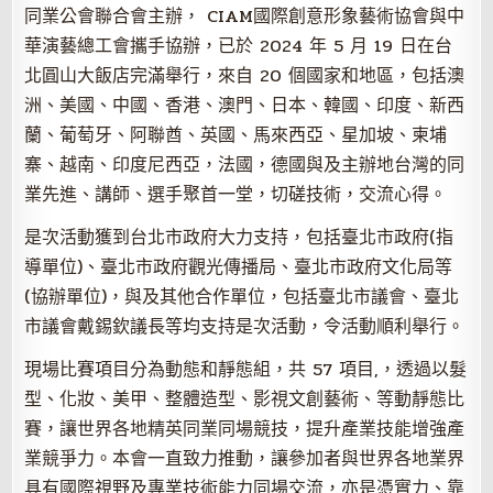
同業公會聯合會主辦， CIAM國際創意形象藝術協會與中
華演藝總工會攜手協辦，已於 2024 年 5 月 19 日在台
北圓山大飯店完滿舉行，來自 20 個國家和地區，包括澳
洲、美國、中國、香港、澳門、日本、韓國、印度、新西
蘭、葡萄牙、阿聯酋、英國、馬來西亞、星加坡、柬埔
寨、越南、印度尼西亞，法國，德國與及主辦地台灣的同
業先進、講師、選手聚首一堂，切磋技術，交流心得。
是次活動獲到台北市政府大力支持，包括臺北市政府(指
導單位)、臺北市政府觀光傳播局、臺北市政府文化局等
(協辦單位)，與及其他合作單位，包括臺北市議會、臺北
市議會戴錫欽議長等均支持是次活動，令活動順利舉行。
現場比賽項目分為動態和靜態組，共 57 項目,，透過以髮
型、化妝、美甲、整體造型、影視文創藝術、等動靜態比
賽，讓世界各地精英同業同場競技，提升產業技能增強產
業競爭力。本會一直致力推動，讓參加者與世界各地業界
具有國際視野及專業技術能力同場交流，亦是憑實力、靠