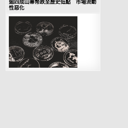
逾四成山寨幣跌至歷史低點 市場流動
性惡化