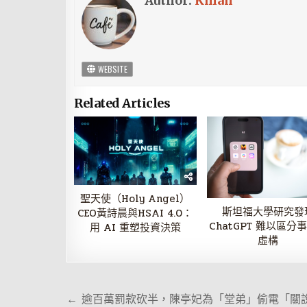
Author:
Kman
WEBSITE
Related Articles
聖天使（Holy Angel）
斯坦福大學研究發
CEO黃詩晨與HSAI 4.0：
ChatGPT 難以區分
用 AI 重塑投資決策
虛構
文
← 逾百萬罰款砍半，陳亭妃為「堂弟」偷電「關