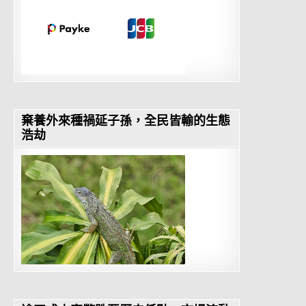
棄養外來種禍延子孫，全民皆輸的生態
浩劫