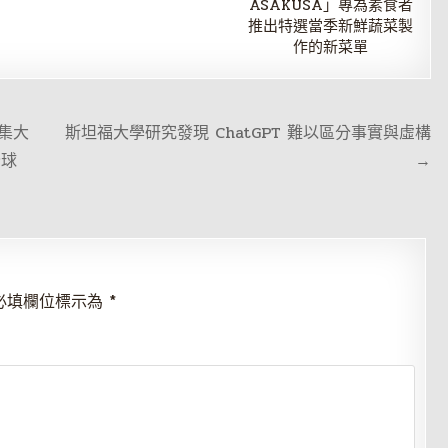
ASAKUSA」專為素食者
推出特選當季新鮮蔬菜製
作的新菜單
的集大
斯坦福大學研究發現 ChatGPT 難以區分事實與虛構
全球
→
必填欄位標示為
*