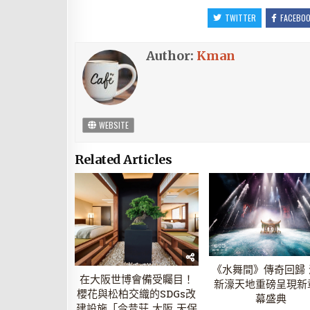
TWITTER
FACEBO
Author:
Kman
WEBSITE
Related Articles
《水舞間》傳奇回歸 
在大阪世博會備受矚目！
新濠天地重磅呈現新
櫻花與松柏交織的SDGs改
幕盛典
建設施「今昔莊 大阪 天保