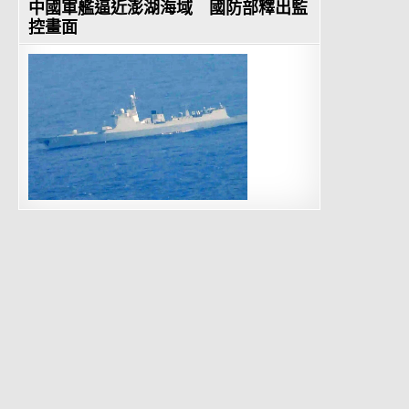
中國軍艦逼近澎湖海域 國防部釋出監
控畫面