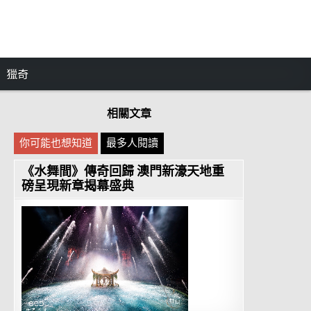
獵奇
相關文章
你可能也想知道
最多人閱讀
《水舞間》傳奇回歸 澳門新濠天地重
磅呈現新章揭幕盛典