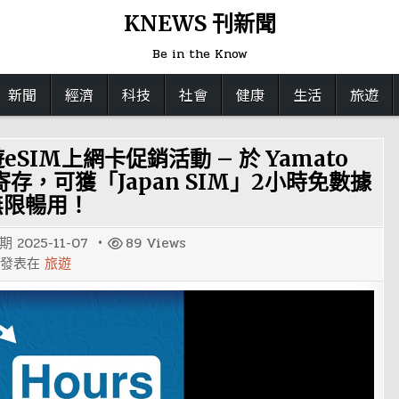
KNEWS 刊新聞
Be in the Know
新聞
經濟
科技
社會
健康
生活
旅遊
eSIM上網卡促銷活動 – 於 Yamato
時寄存，可獲「Japan SIM」2小時免數據
無限暢用！
日期
2025-11-07
89
Views
發表在
旅遊