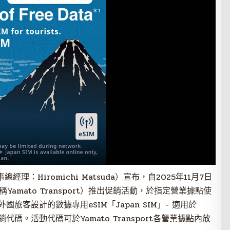
總經理：Hiromichi Matsuda）宣布，自2025年11月7日
（以下簡稱Yamato Transport）推出促銷活動，於指定營業據點使
客設計的數據專用eSIM「Japan SIM」- 適用於
銷代碼。活動代碼可於Yamato Transport各營業據點內放