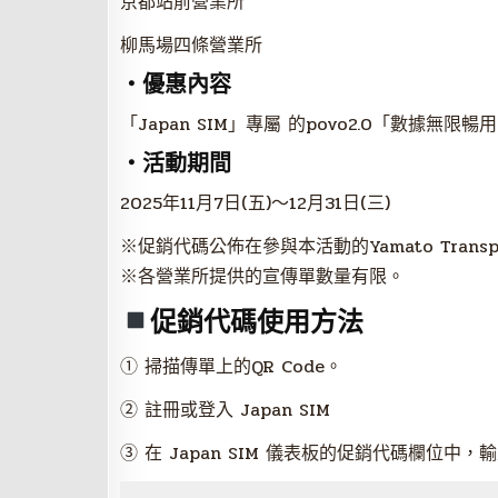
京都站前營業所
柳馬場四條營業所
・優惠內容
「Japan SIM」專屬 的povo2.0「數據無限
・活動期間
2025年11月7日(五)～12月31日(三)
※促銷代碼公佈在參與本活動的Yamato Trans
※各營業所提供的宣傳單數量有限。
促銷代碼使用方法
① 掃描傳單上的QR Code。
② 註冊或登入 Japan SIM
③ 在 Japan SIM 儀表板的促銷代碼欄位中