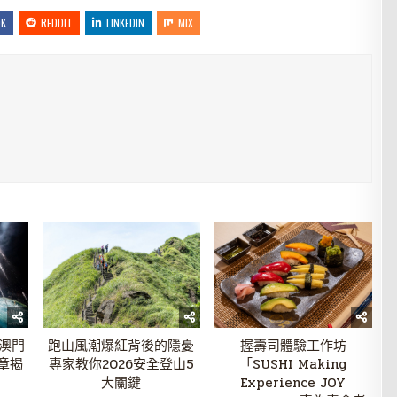
OK
REDDIT
LINKEDIN
MIX
澳門
跑山風潮爆紅背後的隱憂
握壽司體驗工作坊
章揭
專家教你2026安全登山5
「SUSHI Making
大關鍵
Experience JOY