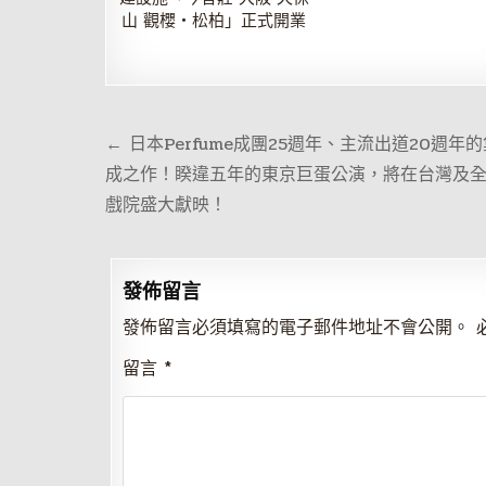
山 觀櫻・松柏」正式開業
文
← 日本Perfume成團25週年、主流出道20週年
章
成之作！睽違五年的東京巨蛋公演，將在台灣及
導
戲院盛大獻映！
覽
發佈留言
發佈留言必須填寫的電子郵件地址不會公開。
留言
*